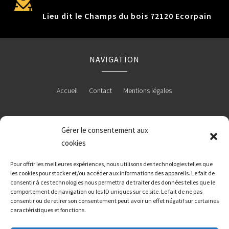
Lieu dit le Champs du bois 72120 Ecorpain
NAVIGATION
Accueil
Contact
Mentions légales
Gérer le consentement aux
RÉALISATION
cookies
Pour offrir les meilleures expériences, nous utilisons des technologies telles que
les cookies pour stocker et/ou accéder aux informations des appareils. Le fait de
consentir à ces technologies nous permettra de traiter des données telles que le
comportement de navigation ou les ID uniques sur ce site. Le fait de ne pas
consentir ou de retirer son consentement peut avoir un effet négatif sur certaines
caractéristiques et fonctions.