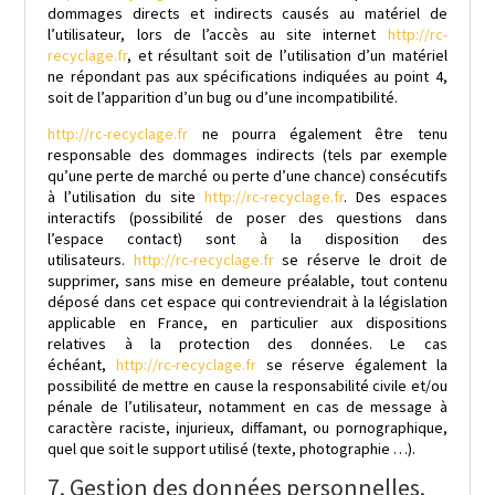
dommages directs et indirects causés au matériel de
l’utilisateur, lors de l’accès au site internet
http://rc-
recyclage.fr
, et résultant soit de l’utilisation d’un matériel
ne répondant pas aux spécifications indiquées au point 4,
soit de l’apparition d’un bug ou d’une incompatibilité.
http://rc-recyclage.fr
ne pourra également être tenu
responsable des dommages indirects (tels par exemple
qu’une perte de marché ou perte d’une chance) consécutifs
à l’utilisation du site
http://rc-recyclage.fr
. Des espaces
interactifs (possibilité de poser des questions dans
l’espace contact) sont à la disposition des
utilisateurs.
http://rc-recyclage.fr
se réserve le droit de
supprimer, sans mise en demeure préalable, tout contenu
déposé dans cet espace qui contreviendrait à la législation
applicable en France, en particulier aux dispositions
relatives à la protection des données. Le cas
échéant,
http://rc-recyclage.fr
se réserve également la
possibilité de mettre en cause la responsabilité civile et/ou
pénale de l’utilisateur, notamment en cas de message à
caractère raciste, injurieux, diffamant, ou pornographique,
quel que soit le support utilisé (texte, photographie …).
7. Gestion des données personnelles.