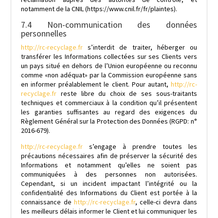
notamment de la CNIL (https://www.cnil.fr/fr/plaintes).
7.4 Non-communication des données
personnelles
http://rc-recyclage.fr
s’interdit de traiter, héberger ou
transférer les Informations collectées sur ses Clients vers
un pays situé en dehors de l’Union européenne ou reconnu
comme «non adéquat» par la Commission européenne sans
en informer préalablement le client. Pour autant,
http://rc-
recyclage.fr
reste libre du choix de ses sous-traitants
techniques et commerciaux à la condition qu’il présentent
les garanties suffisantes au regard des exigences du
Règlement Général sur la Protection des Données (RGPD: n°
2016-679).
http://rc-recyclage.fr
s’engage à prendre toutes les
précautions nécessaires afin de préserver la sécurité des
Informations et notamment qu’elles ne soient pas
communiquées à des personnes non autorisées.
Cependant, si un incident impactant l’intégrité ou la
confidentialité des Informations du Client est portée à la
connaissance de
http://rc-recyclage.fr
, celle-ci devra dans
les meilleurs délais informer le Client et lui communiquer les