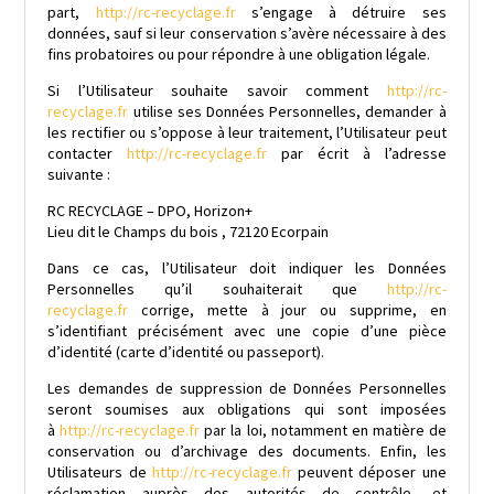
part,
http://rc-recyclage.fr
s’engage à détruire ses
données, sauf si leur conservation s’avère nécessaire à des
fins probatoires ou pour répondre à une obligation légale.
Si l’Utilisateur souhaite savoir comment
http://rc-
recyclage.fr
utilise ses Données Personnelles, demander à
les rectifier ou s’oppose à leur traitement, l’Utilisateur peut
contacter
http://rc-recyclage.fr
par écrit à l’adresse
suivante :
RC RECYCLAGE – DPO, Horizon+
Lieu dit le Champs du bois , 72120 Ecorpain
Dans ce cas, l’Utilisateur doit indiquer les Données
Personnelles qu’il souhaiterait que
http://rc-
recyclage.fr
corrige, mette à jour ou supprime, en
s’identifiant précisément avec une copie d’une pièce
d’identité (carte d’identité ou passeport).
Les demandes de suppression de Données Personnelles
seront soumises aux obligations qui sont imposées
à
http://rc-recyclage.fr
par la loi, notamment en matière de
conservation ou d’archivage des documents. Enfin, les
Utilisateurs de
http://rc-recyclage.fr
peuvent déposer une
réclamation auprès des autorités de contrôle, et