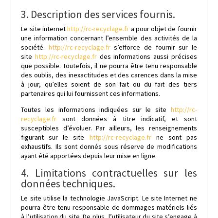
3. Description des services fournis.
Le site internet
http://rc-recyclage.fr
a pour objet de fournir
une information concernant l’ensemble des activités de la
société.
http://rc-recyclage.fr
s’efforce de fournir sur le
site
http://rc-recyclage.fr
des informations aussi précises
que possible. Toutefois, il ne pourra être tenu responsable
des oublis, des inexactitudes et des carences dans la mise
à jour, qu’elles soient de son fait ou du fait des tiers
partenaires qui lui fournissent ces informations.
Toutes les informations indiquées sur le site
http://rc-
recyclage.fr
sont données à titre indicatif, et sont
susceptibles d’évoluer. Par ailleurs, les renseignements
figurant sur le site
http://rc-recyclage.fr
ne sont pas
exhaustifs. Ils sont donnés sous réserve de modifications
ayant été apportées depuis leur mise en ligne.
4. Limitations contractuelles sur les
données techniques.
Le site utilise la technologie JavaScript. Le site Internet ne
pourra être tenu responsable de dommages matériels liés
à l’utilisation du site. De plus, l’utilisateur du site s’engage à