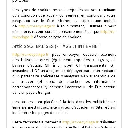
portable).
Ces types de cookies ne sont déposés sur vos terminaux
qu’à condition que vous y consentiez, en continuant votre
navigation sur le Site Internet ou l’application mobile
de
http://rc-recyclage.fr
. À tout moment, l’Utilisateur peut
néanmoins revenir sur son consentement à ce que
http://rc-
recyclage.fr
dépose ce type de cookies.
Article 9.2. BALISES (« TAGS ») INTERNET
http://rc-recyclage.fr
peut employer occasionnellement
des balises Internet (également appelées « tags », ou
balises d’action, GIF à un pixel, GIF transparents, GIF
invisibles et GIF un à un) et les déployer par l’intermédiaire
d’un partenaire spécialiste d’analyses Web susceptible de
se trouver (et donc de stocker les informations
correspondantes, y compris l’adresse IP de l’Utilisateur)
dans un pays étranger.
Ces balises sont placées à la fois dans les publicités en
ligne permettant aux internautes d’accéder au Site, et sur
les différentes pages de celui-ci.
Cette technologie permet à
http://rc-recyclage.fr
d’évaluer
les réponses des visiteurs face au Site et l’efficacité de ses