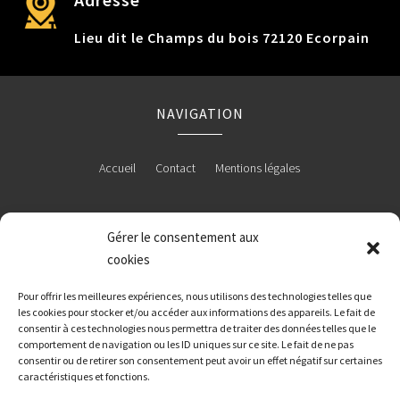
Lieu dit le Champs du bois 72120 Ecorpain
NAVIGATION
Accueil
Contact
Mentions légales
Gérer le consentement aux
RÉALISATION
cookies
Pour offrir les meilleures expériences, nous utilisons des technologies telles que
les cookies pour stocker et/ou accéder aux informations des appareils. Le fait de
consentir à ces technologies nous permettra de traiter des données telles que le
comportement de navigation ou les ID uniques sur ce site. Le fait de ne pas
consentir ou de retirer son consentement peut avoir un effet négatif sur certaines
caractéristiques et fonctions.